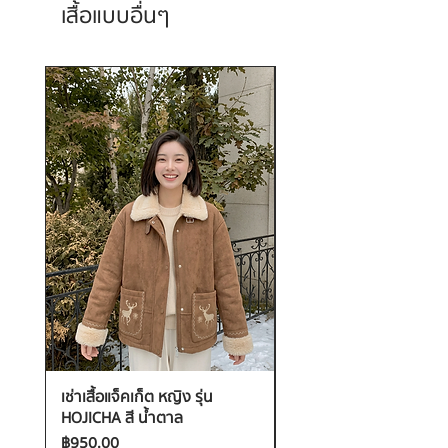
เสื้อแบบอื่นๆ
เช่าเสื้อแจ็คเก็ต หญิง รุ่น
เช่าเสื้อกันหนาว หญิง รุ่น
HOJICHA สี น้ำตาล
FANTASIA สี ชมพู
ราคา
ราคา
฿950.00
฿1,200.00