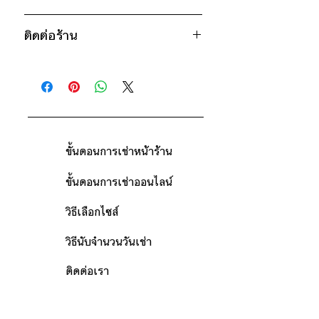
* สินค้าจริงอาจมีขนาดคาดเคลื่อน 2-3
1300฿ ต่อ 9 วัน (นับตั้งแต่วันรับถึง
นิ้ว
ติดต่อร้าน
วันคืน)
ดูวิธีนับวันด้านล่าง
ติดต่อร้าน
กรณีต้องการเช่ามากกว่า 9 วัน กรุณา
ดูแผนที่ร้าน
ติดต่อร้านเพื่อสอบถามราคา
ขั้นตอนการเช่าหน้าร้าน
ขั้นตอนการเช่าออนไลน์
วิธีเลือกไซส์
วิธีนับจำนวนวันเช่า
ติดต่อเรา