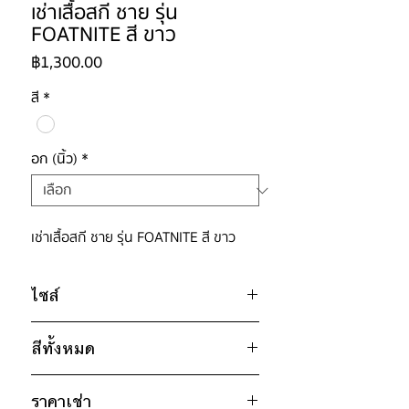
เช่าเสื้อสกี ชาย รุ่น
FOATNITE สี ขาว
ราคา
฿1,300.00
สี
*
อก (นิ้ว)
*
เช่าเสื้อสกี ชาย รุ่น FOATNITE สี ขาว
ไซส์
ไซส์ : M
สีทั้งหมด
อก 46" / เอว 46" / สะโพก 46" /
ไหล่กว้าง 19" / วงแขน 22" / ยาว
ขาว
28"
ราคาเช่า