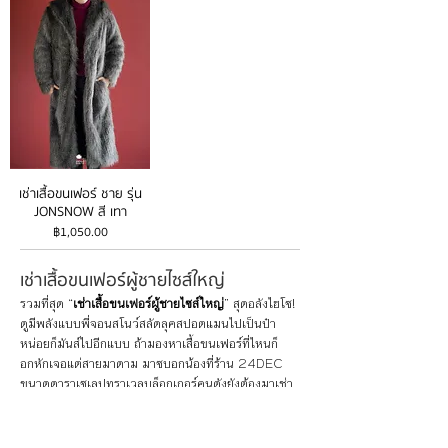
เช่าเสื้อขนเฟอร์ ชาย รุ่น
JONSNOW สี เทา
ราคา
฿1,050.00
เช่าเสื้อขนเฟอร์ผู้ชายไซส์ใหญ่
รวมที่สุด “
เช่าเสื้อขนเฟอร์ผู้ชายไซส์ใหญ่
” สุดอลังไฮโซ!
ดูมีพลังแบบพี่จอนสโนว์สลัดลุคสปอตแมนไปเป็นป๋า
หน่อยก็มันส์ไปอีกแบบ ถ้ามองหาเสื้อขนเฟอร์ที่ไหนก็
อกหักเจอแต่สายมาดาม มาซบอกน้องที่ร้าน 24DEC
ขนาดดาราเซเลปทราเวลบล็อกเกอร์คนดังยังต้องมาเช่า
ที่เรา เช่าเถอะ!
เช่าโค้ทขนเฟอร์ผู้ชายไซส์ใหญ่
กับเรา
จ่ายราคาจิ๊บๆ แต่ชุดคุณภาพคับแก้ว