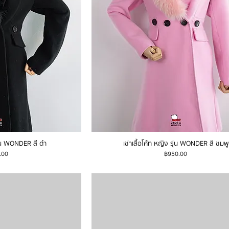
รุ่น WONDER สี ดำ
เช่าเสื้อโค้ท หญิง รุ่น WONDER สี ชมพู
ราคา
.00
฿950.00