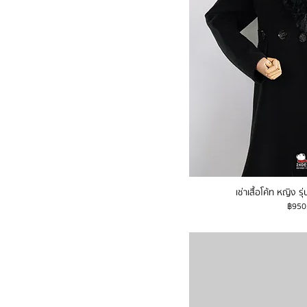
เช่าเสื้อโค้ท หญิง 
ราคา
฿950