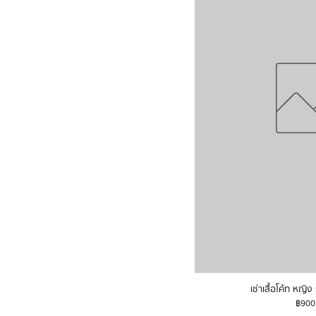
เช่าเสื้อโค้ท หญิง
ราคา
฿900