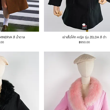
่น MINERVA สี น้ำตาล
เช่าเสื้อโค้ท หญิง รุ่น ZELDA สี ดำ
ราคา
.00
฿950.00