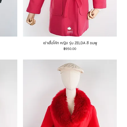
เช่าเสื้อโค้ท หญิง รุ่น ZELDA สี ชมพู
ราคา
฿950.00