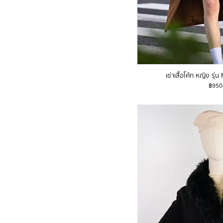
เช่าเสื้อโค้ท หญิง รุ
ราคา
฿950