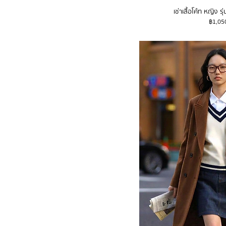
44
เช่าเสื้อโค้ท หญิง ร
46
ราคา
฿1,05
48
50
52
56