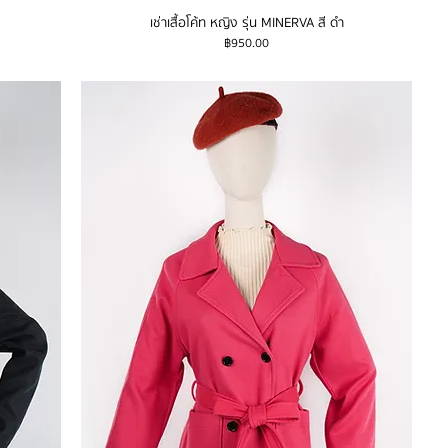
เช่าเสื้อโค้ท หญิง รุ่น MINERVA สี ดำ
ราคา
฿950.00