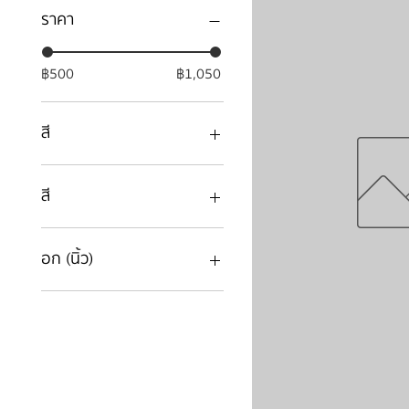
ราคา
฿500
฿1,050
สี
สี
ขาว
อก (นิ้ว)
32
34
36
38
40
42