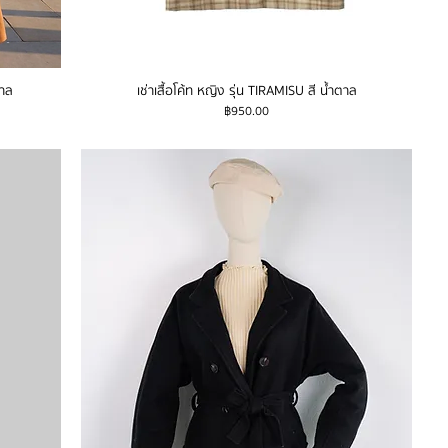
ตาล
เช่าเสื้อโค้ท หญิง รุ่น TIRAMISU สี น้ำตาล
ราคา
฿950.00