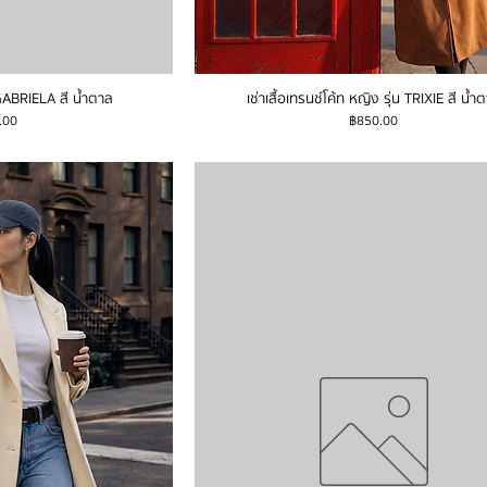
น GABRIELA สี น้ำตาล
เช่าเสื้อเทรนช์โค้ท หญิง รุ่น TRIXIE สี น้ำ
ราคา
.00
฿850.00