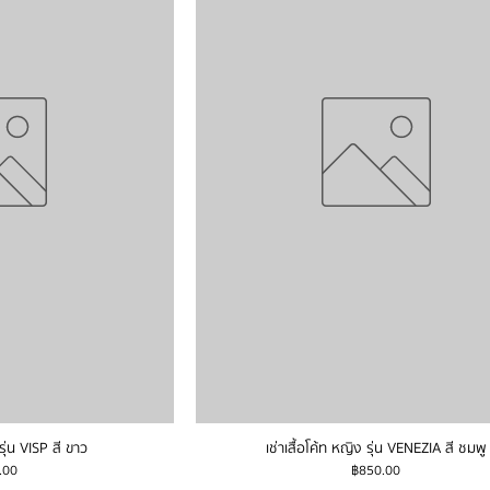
 รุ่น VISP สี ขาว
เช่าเสื้อโค้ท หญิง รุ่น VENEZIA สี ชมพู
ราคา
.00
฿850.00