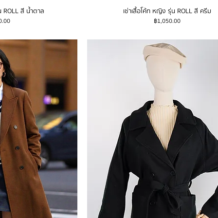
ุ่น ROLL สี น้ำตาล
เช่าเสื้อโค้ท หญิง รุ่น ROLL สี ครีม
ราคา
0.00
฿1,050.00