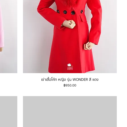
เช่าเสื้อโค้ท หญิง รุ่น WONDER สี แดง
ราคา
฿950.00