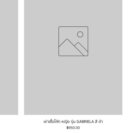
เช่าเสื้อโค้ท หญิง รุ่น GABRIELA สี ดำ
ราคา
฿950.00