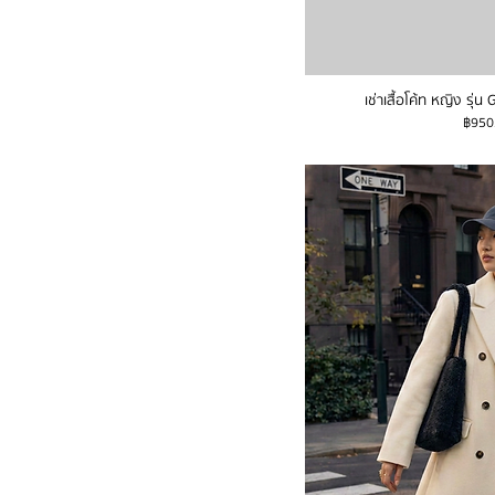
เช่าเสื้อโค้ท หญิง รุ่
ราคา
฿950