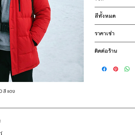
ไซส์ : S
สีทั้งหมด
อก 44" / เอว 44" 
แขน 22" / ยาว 31
แดง
ไซส์ : 2XL
ราคาเช่า
น้ำตาล
อก 52" / เอว 52" 
ขาว
1,300฿ ต่อ 9 วัน (น
แขน 24" / ยาว 3
ติดต่อร้าน
ดูวิธีนับวันด้านล่าง
* สินค้าจริงอาจมีขนาด
กรณีต้องการเช่ามาก
ติดต่อร้าน
สอบถามราคา
ดูแผนที่ร้าน
D สี แดง
น
์