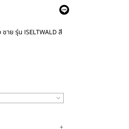
เรา
าว ชาย รุ่น ISELTWALD สี