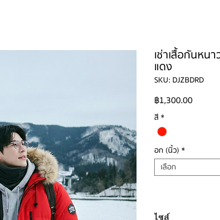
ใหญ่
ผู้ชาย
ผู้ชายไซส์ใหญ่
เด็ก
รองเท้าบูท
วิธีเช่า
ติดต่อ
เช่าเสื้อกันหน
แดง
SKU: DJZBDRD
ราคา
฿1,300.00
สี
*
อก (นิ้ว)
*
เลือก
ไซส์