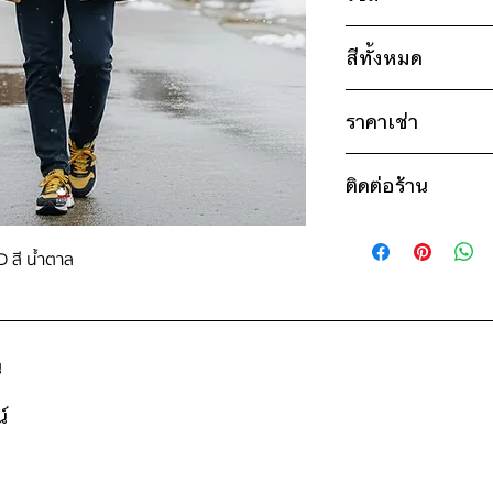
ไซส์ : L
สีทั้งหมด
อก 48" / เอว 50" 
แดง
แขน 22" / ยาว 31
ราคาเช่า
น้ำตาล
ขาว
1,300฿ ต่อ 9 วัน (น
* สินค้าจริงอาจมีขนาด
ติดต่อร้าน
ดูวิธีนับวันด้านล่าง
กรณีต้องการเช่ามาก
ติดต่อร้าน
สอบถามราคา
ดูแผนที่ร้าน
D สี น้ำตาล
น
์