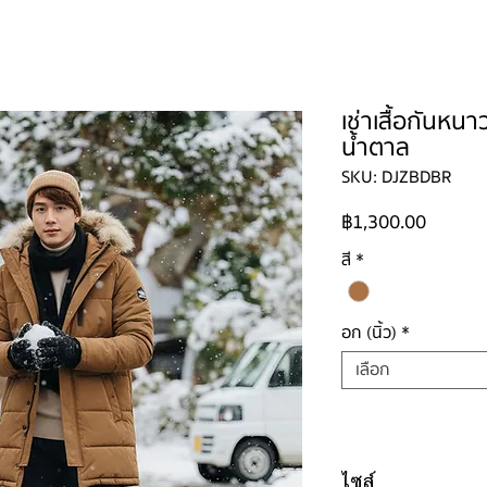
ใหญ่
ผู้ชาย
ผู้ชายไซส์ใหญ่
เด็ก
รองเท้าบูท
วิธีเช่า
ติดต่อ
เช่าเสื้อกันหน
น้ำตาล
SKU: DJZBDBR
ราคา
฿1,300.00
สี
*
อก (นิ้ว)
*
เลือก
ไซส์