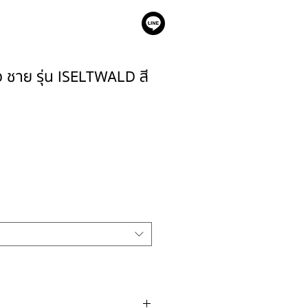
เรา
าว ชาย รุ่น ISELTWALD สี