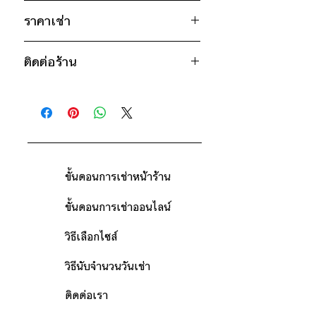
ไหล่กว้าง 20" / วงแขน 24" / ยาว
ขาว
29"
ราคาเช่า
* สินค้าจริงอาจมีขนาดคาดเคลื่อน 2-3
1300฿ ต่อ 9 วัน (นับตั้งแต่วันรับถึง
นิ้ว
ติดต่อร้าน
วันคืน)
ดูวิธีนับวันด้านล่าง
ติดต่อร้าน
กรณีต้องการเช่ามากกว่า 9 วัน กรุณา
ดูแผนที่ร้าน
ติดต่อร้านเพื่อสอบถามราคา
ขั้นตอนการเช่าหน้าร้าน
ขั้นตอนการเช่าออนไลน์
วิธีเลือกไซส์
วิธีนับจำนวนวันเช่า
ติดต่อเรา