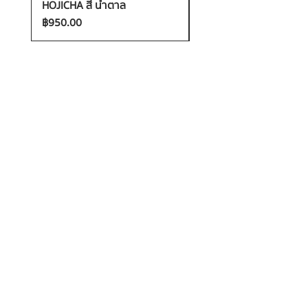
HOJICHA สี น้ำตาล
FANTASIA สี ชมพู
ราคา
ราคา
฿950.00
฿1,200.00