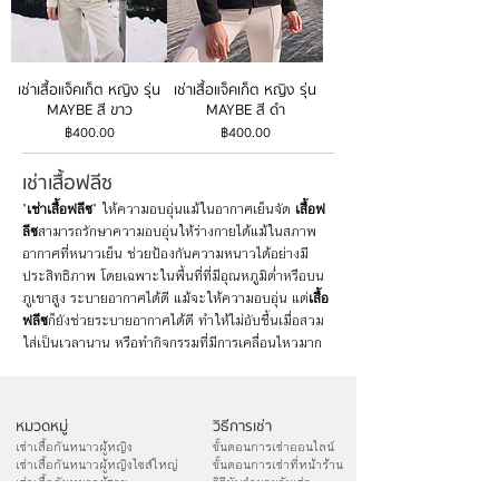
เช่าเสื้อแจ็คเก็ต หญิง รุ่น
เช่าเสื้อแจ็คเก็ต หญิง รุ่น
MAYBE สี ขาว
MAYBE สี ดำ
ราคา
ราคา
฿400.00
฿400.00
เช่าเสื้อฟลีซ
"
เช่าเสื้อฟลีซ
" ให้ความอบอุ่นแม้ในอากาศเย็นจัด
เสื้อฟ
ลีซ
สามารถรักษาความอบอุ่นให้ร่างกายได้แม้ในสภาพ
อากาศที่หนาวเย็น ช่วยป้องกันความหนาวได้อย่างมี
ประสิทธิภาพ โดยเฉพาะในพื้นที่ที่มีอุณหภูมิต่ำหรือบน
ภูเขาสูง ระบายอากาศได้ดี แม้จะให้ความอบอุ่น แต่
เสื้อ
ฟลีซ
ก็ยังช่วยระบายอากาศได้ดี ทำให้ไม่อับชื้นเมื่อสวม
ใส่เป็นเวลานาน หรือทำกิจกรรมที่มีการเคลื่อนไหวมาก
หมวดหมู่
วิธีการเช่า
เช่าเสื้อกันหนาวผู้หญิง
ขั้นตอนการเช่าออนไลน์
เช่าเสื้อกันหนาวผู้หญิงไซส์ใหญ่
ขั้นตอนการเช่าที่หน้าร้าน
เช่าเสื้อกันหนาวผู้ชาย
วิธีนับจำนวนวันเช่า