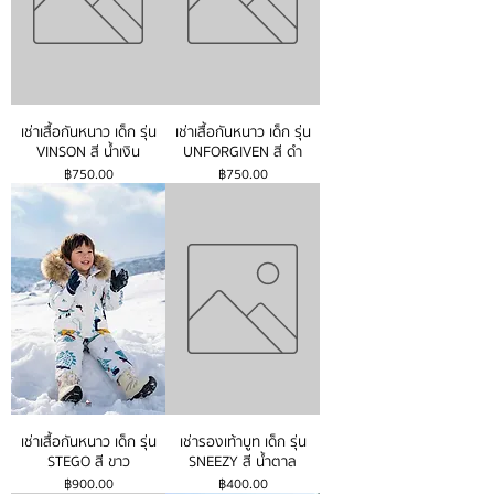
เช่าเสื้อกันหนาว เด็ก รุ่น
เช่าเสื้อกันหนาว เด็ก รุ่น
VINSON สี น้ำเงิน
UNFORGIVEN สี ดำ
ราคา
ราคา
฿750.00
฿750.00
เช่าเสื้อกันหนาว เด็ก รุ่น
เช่ารองเท้าบูท เด็ก รุ่น
STEGO สี ขาว
SNEEZY สี น้ำตาล
ราคา
ราคา
฿900.00
฿400.00