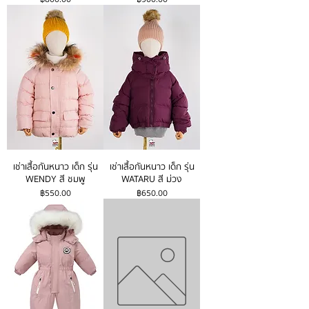
เช่าเสื้อกันหนาว เด็ก รุ่น
เช่าเสื้อกันหนาว เด็ก รุ่น
WENDY สี ชมพู
WATARU สี ม่วง
ราคา
ราคา
฿550.00
฿650.00