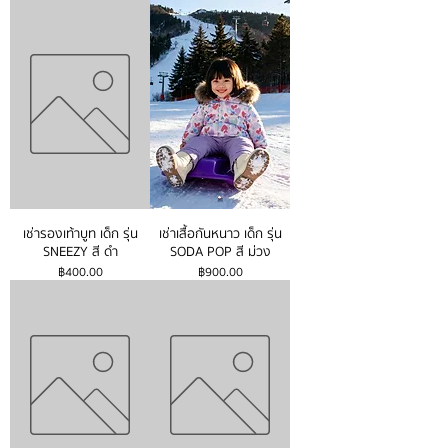
เช่ารองเท้าบูท เด็ก รุ่น
เช่าเสื้อกันหนาว เด็ก รุ่น
SNEEZY สี ดำ
SODA POP สี ม่วง
ราคา
ราคา
฿400.00
฿900.00