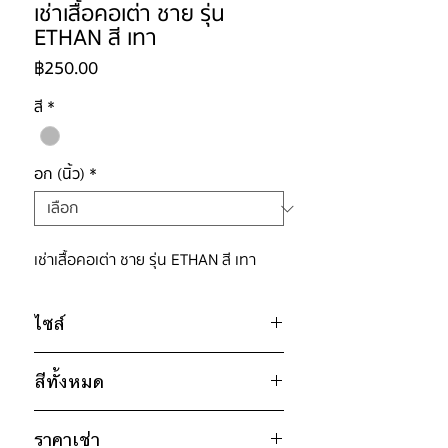
เช่าเสื้อคอเต่า ชาย รุ่น
ETHAN สี เทา
ราคา
฿250.00
สี
*
อก (นิ้ว)
*
เช่าเสื้อคอเต่า ชาย รุ่น ETHAN สี เทา
ไซส์
ไซส์ : 5XL
สีทั้งหมด
อก 42" / เอว 42" / สะโพก 42" /
ไหล่กว้าง 19" / วงแขน 18" / ยาว
เทา
26"
ราคาเช่า
น้ำเงิน