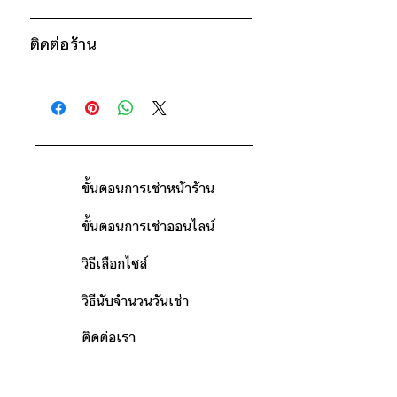
* สินค้าจริงอาจมีขนาดคาดเคลื่อน 2-3
ครีม
250฿ ต่อ 9 วัน (นับตั้งแต่วันรับถึงวัน
นิ้ว
ขาว
ติดต่อร้าน
คืน)
แดง
ดูวิธีนับวันด้านล่าง
ติดต่อร้าน
ดำ
กรณีต้องการเช่ามากกว่า 9 วัน กรุณา
ดูแผนที่ร้าน
ติดต่อร้านเพื่อสอบถามราคา
ขั้นตอนการเช่าหน้าร้าน
ขั้นตอนการเช่าออนไลน์
วิธีเลือกไซส์
วิธีนับจำนวนวันเช่า
ติดต่อเรา