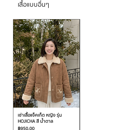
เสื้อแบบอื่นๆ
เช่าเสื้อแจ็คเก็ต หญิง รุ่น
เช่าเสื้อกันหนาว หญิง รุ่น
HOJICHA สี น้ำตาล
FANTASIA สี ชมพู
ราคา
ราคา
฿950.00
฿1,200.00