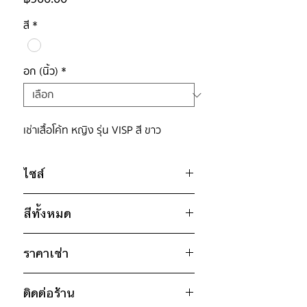
สี
*
อก (นิ้ว)
*
เช่าเสื้อโค้ท หญิง รุ่น VISP สี ขาว
ไซส์
ไซส์ : S
สีทั้งหมด
อก 42" / เอว 42" / สะโพก 42" /
ไหล่กว้าง 20" / วงแขน 20" / ยาว
ขาว
41"
ราคาเช่า
* สินค้าจริงอาจมีขนาดคลาดเคลื่อน 2-3
900฿ ต่อ 9 วัน (นับตั้งแต่วันรับถึงวัน
นิ้ว
ติดต่อร้าน
คืน)