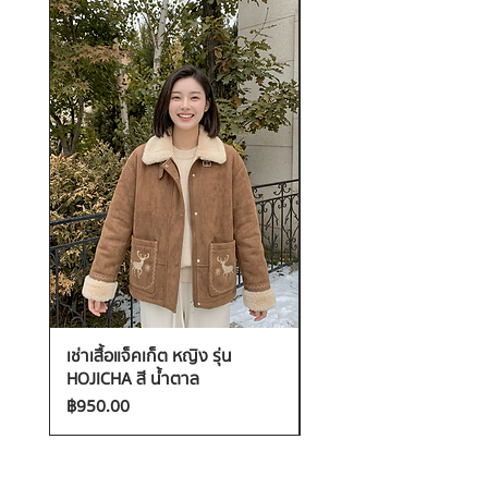
เช่าเสื้อแจ็คเก็ต หญิง รุ่น
เช่าเสื้อกันหนาว หญิง รุ่น
HOJICHA สี น้ำตาล
FANTASIA สี ชมพู
ราคา
ราคา
฿950.00
฿1,200.00