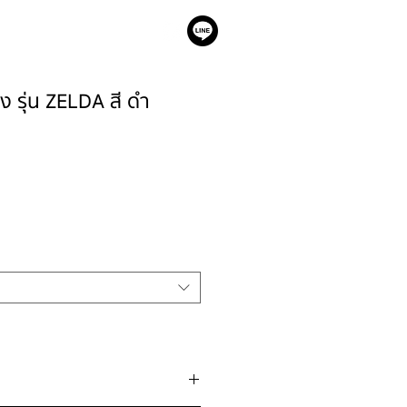
เรา
ญิง รุ่น ZELDA สี ดำ