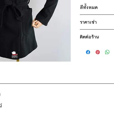
ไซส์ : 2XL
สีทั้งหมด
อก 46" / เอว 44" 
แขน 22" / ยาว 3
ดำ
ราคาเช่า
ชมพู
* สินค้าจริงอาจมีขนาด
950฿ ต่อ 9 วัน (นับ
*เสื้อรุ่นเดียวกันมีหล
ติดต่อร้าน
ดูวิธีนับวันด้านล่าง
ขาว มีไซส์ S, M สีดำ
กรณีต้องการเช่ามาก
ติดต่อร้าน
สอบถามราคา
ดูแผนที่ร้าน
น
์