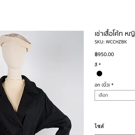
ใหญ่
ผู้ชาย
ผู้ชายไซส์ใหญ่
เด็ก
รองเท้าบูท
วิธีเช่า
ติดต่อ
เช่าเสื้อโค้ท ห
SKU: WCCHZBK
ราคา
฿950.00
สี
*
อก (นิ้ว)
*
เลือก
ไซส์