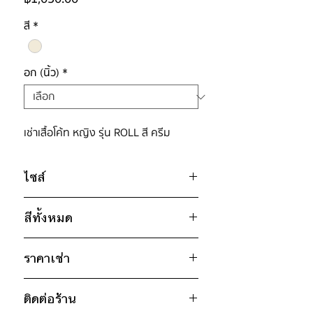
สี
*
อก (นิ้ว)
*
เช่าเสื้อโค้ท หญิง รุ่น ROLL สี ครีม
ไซส์
ไซส์ : M
สีทั้งหมด
อก 46" / เอว 46" / สะโพก 46" /
ไหล่กว้าง 21" / วงแขน 22" / ยาว
ครีม
46"
ราคาเช่า
น้ำตาล
* สินค้าจริงอาจมีขนาดคาดเคลื่อน 2-3
1050฿ ต่อ 9 วัน (นับตั้งแต่วันรับถึง
นิ้ว
ติดต่อร้าน
วันคืน)