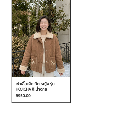
เช่าเสื้อแจ็คเก็ต หญิง รุ่น
เช่าเสื้อกันหนาว หญิง รุ่น
HOJICHA สี น้ำตาล
FANTASIA สี ชมพู
ราคา
ราคา
฿950.00
฿1,200.00