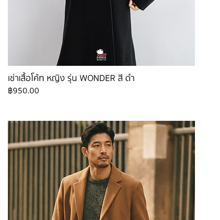
เช่าเสื้อโค้ท หญิง รุ่น WONDER สี ดำ
ราคา
฿950.00