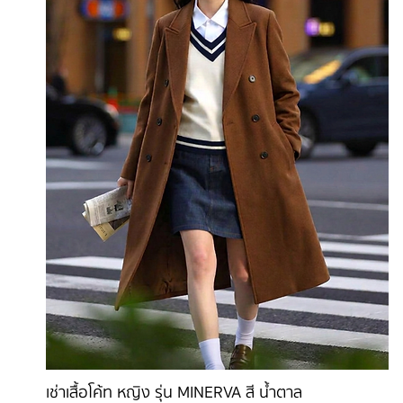
เช่าเสื้อโค้ท หญิง รุ่น MINERVA สี น้ำตาล