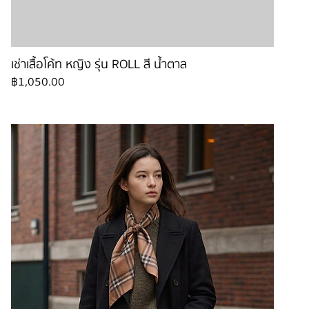
เช่าเสื้อโค้ท หญิง รุ่น ROLL สี น้ำตาล
ราคา
฿1,050.00