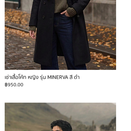
เช่าเสื้อโค้ท หญิง รุ่น MINERVA สี ดำ
ราคา
฿950.00