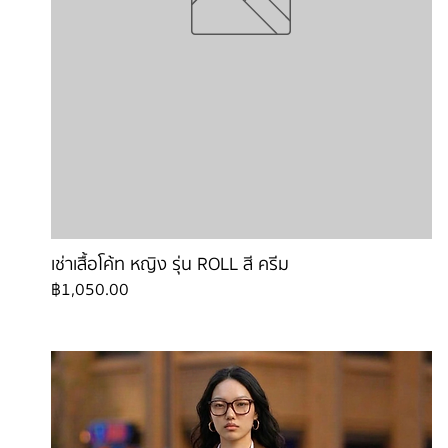
เช่าเสื้อโค้ท หญิง รุ่น ROLL สี ครีม
ราคา
฿1,050.00