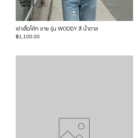
เช่าเสื้อโค้ท ชาย รุ่น WOODY สี น้ำตาล
ราคา
฿1,100.00