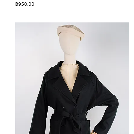
ราคา
฿950.00