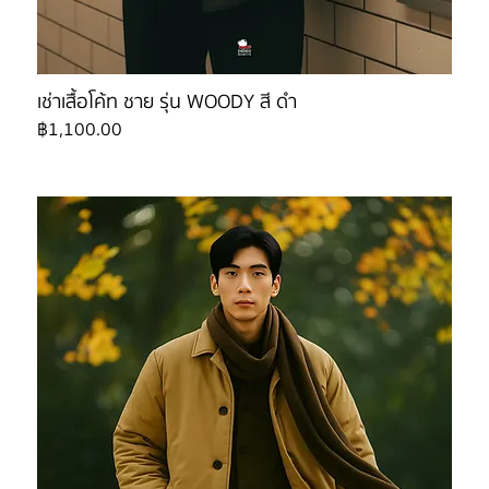
เช่าเสื้อโค้ท ชาย รุ่น WOODY สี ดำ
ราคา
฿1,100.00