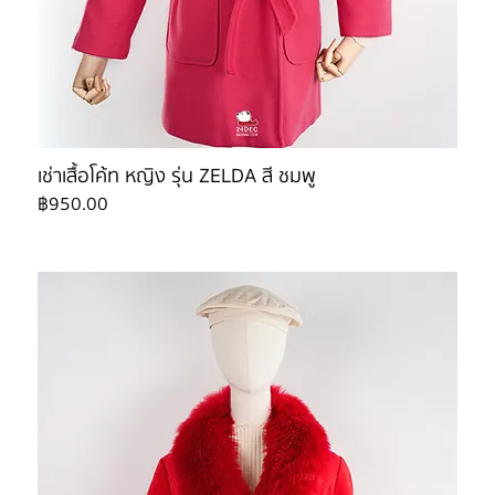
เช่าเสื้อโค้ท หญิง รุ่น ZELDA สี ชมพู
ราคา
฿950.00