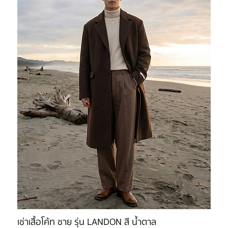
เช่าเสื้อโค้ท ชาย รุ่น LANDON สี น้ำตาล