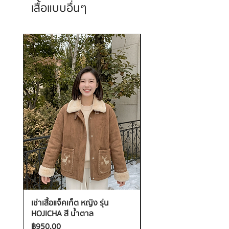
เสื้อแบบอื่นๆ
เช่าเสื้อแจ็คเก็ต หญิง รุ่น
เช่าเสื้อกันหนาว หญิง รุ่น
HOJICHA สี น้ำตาล
FANTASIA สี ชมพู
ราคา
ราคา
฿950.00
฿1,200.00