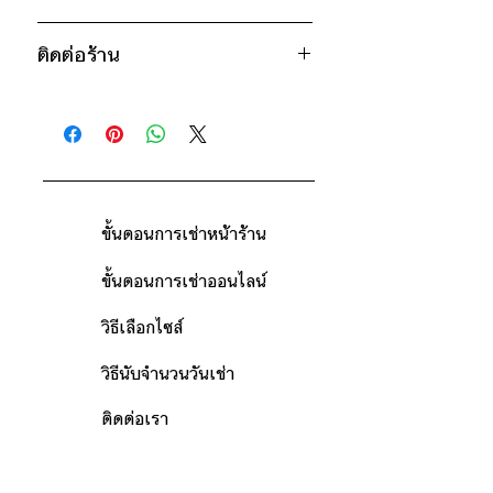
* สินค้าจริงอาจมีขนาดคลาดเคลื่อน 2-3
น้ำเงิน
250฿ ต่อ 9 วัน (นับตั้งแต่วันรับถึงวัน
นิ้ว
*เสื้อรุ่นเดียวกันมีหลายสีและหลายไซส์
ยก
ติดต่อร้าน
คืน)
ตัวอย่าง
เช่น สีขาว มีไซส์ S, M สีดำมีไซส์
ดูวิธีนับวันด้านล่าง
ติดต่อร้าน
M,L,XL
กรณีต้องการเช่ามากกว่า 9 วัน กรุณา
ดูแผนที่ร้าน
ติดต่อร้านเพื่อสอบถามราคา
ขั้นตอนการเช่าหน้าร้าน
ขั้นตอนการเช่าออนไลน์
วิธีเลือกไซส์
วิธีนับจำนวนวันเช่า
ติดต่อเรา