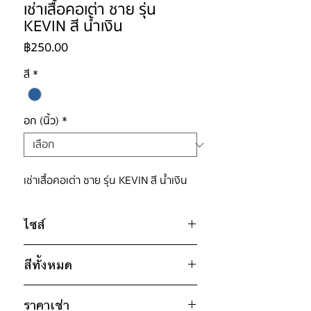
เช่าเสื้อคอเต่า ชาย รุ่น
KEVIN สี น้ำเงิน
ราคา
฿250.00
สี
*
อก (นิ้ว)
*
เช่าเสื้อคอเต่า ชาย รุ่น KEVIN สี น้ำเงิน
ไซส์
ไซส์ : XL
สีทั้งหมด
อก 38" / ไหล่กว้าง 16" / วงแขน 19"
/ ยาว 27"
ดำ
ราคาเช่า
เทา