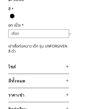
สี
*
อก (นิ้ว)
*
เช่าเสื้อกันหนาว เด็ก รุ่น UNFORGIVEN
สี ดำ
ไซส์
ไซส์ : 130
สีทั้งหมด
อก 42" / เอว 42" / สะโพก 42" /
ไหล่กว้าง 17" / วงแขน 18" / ยาว 19"
* สินค้าจริงอาจมีขนาดคาดเคลื่อน 2-3
ราคาเช่า
ดำ
นิ้ว
750฿ ต่อ 9 วัน (นับตั้งแต่วันรับถึงวัน