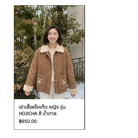
เช่าเสื้อแจ็คเก็ต หญิง รุ่น
เช่าเสื้อกันหนาว หญิง รุ่น
HOJICHA สี น้ำตาล
FANTASIA สี ชมพู
ราคา
ราคา
฿950.00
฿1,200.00