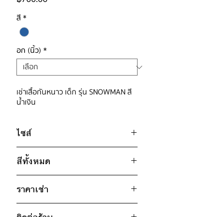
สี
*
อก (นิ้ว)
*
เช่าเสื้อกันหนาว เด็ก รุ่น SNOWMAN สี
น้ำเงิน
ไซส์
ไซส์ : 110
สีทั้งหมด
อก 28" / เอว 28" / สะโพก 28" /
ไหล่กว้าง 13" / วงแขน 14" / ยาว 17"
เทา
* สินค้าจริงอาจมีขนาดคาดเคลื่อน 2-3
ราคาเช่า
น้ำเงิน
นิ้ว
700฿ ต่อ 9 วัน (นับตั้งแต่วันรับถึงวัน