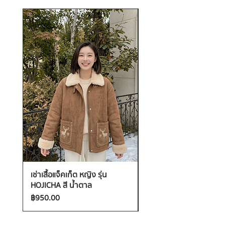
เช่าเสื้อแจ็คเก็ต หญิง รุ่น
เช่าเสื้อกันหนาว หญิง รุ่น
HOJICHA สี น้ำตาล
FANTASIA สี ชมพู
ราคา
ราคา
฿950.00
฿1,200.00