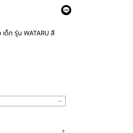
เรา
ว เด็ก รุ่น WATARU สี