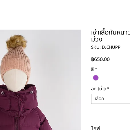
ใหญ่
ผู้ชาย
ผู้ชายไซส์ใหญ่
เด็ก
รองเท้าบูท
วิธีเช่า
ติดต่อ
เช่าเสื้อกันหนา
ม่วง
SKU: DJCHUPP
ราคา
฿650.00
สี
*
อก (นิ้ว)
*
เลือก
ไซส์