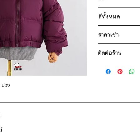
ไซส์ : NO.110
สีทั้งหมด
อก 36" / เอว 34" 
18" / ยาว 16"
ม่วง
ราคาเช่า
ไซส์ : NO.130
650฿ ต่อ 9 วัน (นับ
อก 40" / เอว 38" 
ติดต่อร้าน
ดูวิธีนับวันด้านล่าง
20" / ยาว 20"
กรณีต้องการเช่ามาก
ติดต่อร้าน
สอบถามราคา
* สินค้าจริงอาจมีขนาด
ดูแผนที่ร้าน
ี ม่วง
น
์