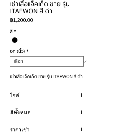
เช่าเสื้อแจ็คเก็ต ชาย รุ่น
ITAEWON สี ดำ
ราคา
฿1,200.00
สี
*
อก (นิ้ว)
*
เช่าเสื้อแจ็คเก็ต ชาย รุ่น ITAEWON สี ดำ
ไซส์
ไซส์ : 13XL
สีทั้งหมด
อก 68" / เอว 68" / สะโพก 68" /
ไหล่กว้าง 23" / วงแขน 30" / ยาว
ดำ
31"
ราคาเช่า
เขียว