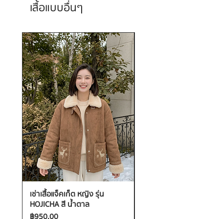
เสื้อแบบอื่นๆ
เช่าเสื้อแจ็คเก็ต หญิง รุ่น
เช่าเสื้อกันหนาว หญิง รุ่น
HOJICHA สี น้ำตาล
FANTASIA สี ชมพู
ราคา
ราคา
฿950.00
฿1,200.00