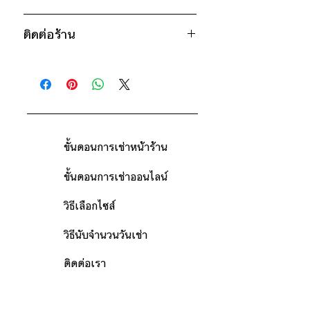
* สินค้าจริงอาจมีขนาดคาดเคลื่อน 2-3
1,200฿ ต่อ 9 วัน (นับตั้งแต่วันรับถึง
นิ้ว
ติดต่อร้าน
วันคืน)
ดูวิธีนับวันด้านล่าง
ติดต่อร้าน
กรณีต้องการเช่ามากกว่า 9 วัน กรุณา
ดูแผนที่ร้าน
ติดต่อร้านเพื่อสอบถามราคา
ขั้นตอนการเช่าหน้าร้าน
ขั้นตอนการเช่าออนไลน์
วิธีเลือกไซส์
วิธีนับจำนวนวันเช่า
ติดต่อเรา