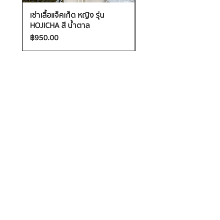
เช่าเสื้อแจ็คเก็ต หญิง รุ่น
เช่าเสื้อกันหนาว หญิง รุ่น
HOJICHA สี น้ำตาล
FANTASIA สี ชมพู
ราคา
ราคา
฿950.00
฿1,200.00