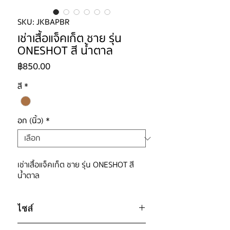
SKU: JKBAPBR
เช่าเสื้อแจ็คเก็ต ชาย รุ่น
ONESHOT สี น้ำตาล
ราคา
฿850.00
สี
*
อก (นิ้ว)
*
เช่าเสื้อแจ็คเก็ต ชาย รุ่น ONESHOT สี
น้ำตาล
ไซส์
ไซส์ : M