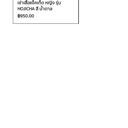
เช่าเสื้อแจ็คเก็ต หญิง รุ่น
เช่าเสื้อกันหนาว หญิง รุ่น
HOJICHA สี น้ำตาล
FANTASIA สี ชมพู
ราคา
ราคา
฿950.00
฿1,200.00