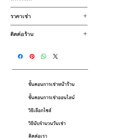
อก 50" / เอว 46" / สะโพก 38" /
ไหล่กว้าง 25" / วงแขน 24" / ยาว
ดำ
28"
ราคาเช่า
เทา
ไซส์ : XL
900฿ ต่อ 9 วัน (นับตั้งแต่วันรับถึงวัน
อก 54" / เอว 52" / สะโพก 44" / ไหล่
ติดต่อร้าน
คืน)
กว้าง 26" / วงแขน 24" / ยาว 29"
ดูวิธีนับวันด้านล่าง
ติดต่อร้าน
กรณีต้องการเช่ามากกว่า 9 วัน กรุณา
* สินค้าจริงอาจมีขนาดคลาดเคลื่อน 2-3
ดูแผนที่ร้าน
ติดต่อร้านเพื่อสอบถามราคา
นิ้ว
ขั้นตอนการเช่าหน้าร้าน
ขั้นตอนการเช่าออนไลน์
วิธีเลือกไซส์
วิธีนับจำนวนวันเช่า
ติดต่อเรา