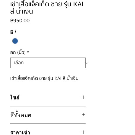
เช่าเสื้อแจ็คเก็ต ชาย รุ่น KAI
สี น้ำเงิน
ราคา
฿950.00
สี
*
อก (นิ้ว)
*
เช่าเสื้อแจ็คเก็ต ชาย รุ่น KAI สี น้ำเงิน
ไซส์
ไซส์ : XL
สีทั้งหมด
อก 52" / เอว 48" / สะโพก ฟรีไซส์ /
ไหล่กว้าง 21" / วงแขน 26" / ยาว
24"
ราคาเช่า
น้ำเงิน