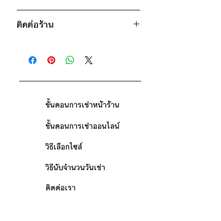
* สินค้าจริงอาจมีขนาดคาดเคลื่อน 2-3
950฿ ต่อ 9 วัน (นับตั้งแต่วันรับถึงวัน
นิ้ว
ติดต่อร้าน
คืน)
ดูวิธีนับวันด้านล่าง
ติดต่อร้าน
กรณีต้องการเช่ามากกว่า 9 วัน กรุณา
ดูแผนที่ร้าน
ติดต่อร้านเพื่อสอบถามราคา
ขั้นตอนการเช่าหน้าร้าน
ขั้นตอนการเช่าออนไลน์
วิธีเลือกไซส์
วิธีนับจำนวนวันเช่า
ติดต่อเรา