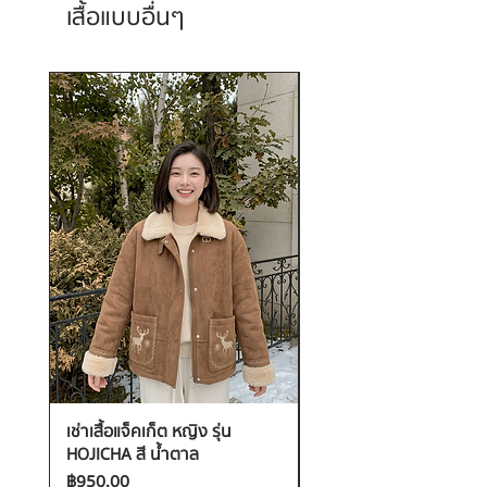
เสื้อแบบอื่นๆ
เช่าเสื้อแจ็คเก็ต หญิง รุ่น
เช่าเสื้อกันหนาว หญิง รุ่น
HOJICHA สี น้ำตาล
FANTASIA สี ชมพู
ราคา
ราคา
฿950.00
฿1,200.00