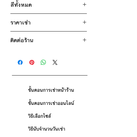
สีทั้งหมด
อก 50" / เอว 50" / สะโพก 48" /
ไหล่กว้าง 23" / วงแขน 22" / ยาว
น้ำตาล
30"
ราคาเช่า
ดำ
* สินค้าจริงอาจมีขนาดคลาดเคลื่อน 2-3
850฿ ต่อ 9 วัน (นับตั้งแต่วันรับถึงวัน
นิ้ว
ติดต่อร้าน
คืน)
ดูวิธีนับวันด้านล่าง
ติดต่อร้าน
กรณีต้องการเช่ามากกว่า 9 วัน กรุณา
ดูแผนที่ร้าน
ติดต่อร้านเพื่อสอบถามราคา
ขั้นตอนการเช่าหน้าร้าน
ขั้นตอนการเช่าออนไลน์
วิธีเลือกไซส์
วิธีนับจำนวนวันเช่า