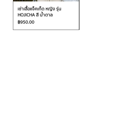
เช่าเสื้อแจ็คเก็ต หญิง รุ่น
เช่าเสื้อกันหนาว หญิง รุ่น
HOJICHA สี น้ำตาล
FANTASIA สี ชมพู
ราคา
ราคา
฿950.00
฿1,200.00