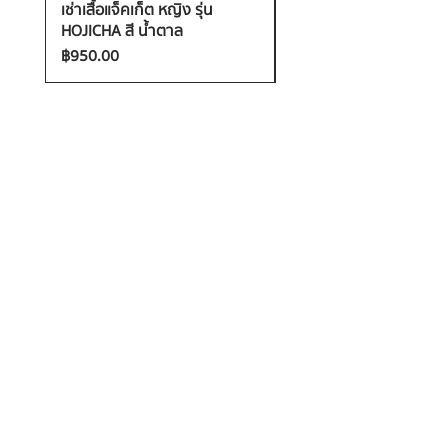
เช่าเสื้อแจ็คเก็ต หญิง รุ่น
เช่าเสื้อกันหนาว หญิง รุ่น
HOJICHA สี น้ำตาล
FANTASIA สี ชมพู
ราคา
ราคา
฿950.00
฿1,200.00