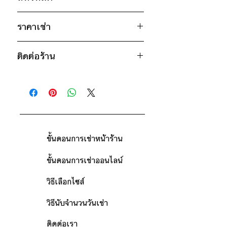
อก 46" / เอว 46" / สะโพก 44" /
ไหล่กว้าง 20" / วงแขน 20" / ยาว
เขียว
26"
ราคาเช่า
ดำ
800฿ ต่อ 9 วัน (นับตั้งแต่วันรับถึงวัน
* สินค้าจริงอาจมีขนาดคลาดเคลื่อน 2-3
ติดต่อร้าน
คืน)
นิ้ว
ดูวิธีนับวันด้านล่าง
ติดต่อร้าน
กรณีต้องการเช่ามากกว่า 9 วัน กรุณา
ดูแผนที่ร้าน
ติดต่อร้านเพื่อสอบถามราคา
ขั้นตอนการเช่าหน้าร้าน
ขั้นตอนการเช่าออนไลน์
วิธีเลือกไซส์
วิธีนับจำนวนวันเช่า
ติดต่อเรา