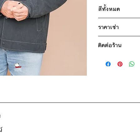
ไซส์ : 2XL
สีทั้งหมด
อก 50" / เอว 50" 
แขน 22" / ยาว 2
เขียว
ราคาเช่า
ดำ
* สินค้าจริงอาจมีขนาด
800฿ ต่อ 9 วัน (นั
ติดต่อร้าน
ดูวิธีนับวันด้านล่าง
กรณีต้องการเช่ามาก
ติดต่อร้าน
สอบถามราคา
ดูแผนที่ร้าน
น
์