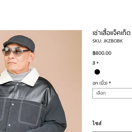
ใหญ่
ผู้ชาย
ผู้ชายไซส์ใหญ่
เด็ก
รองเท้าบูท
วิธีเช่า
ติดต่อ
เช่าเสื้อแจ็คเก็
SKU: JKZBOBK
ราคา
฿800.00
สี
*
อก (นิ้ว)
*
เลือก
ไซส์