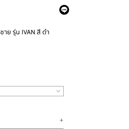
เรา
ต ชาย รุ่น IVAN สี ดำ