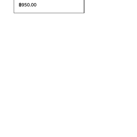
ราคา
ราคา
฿950.00
฿1,200.00