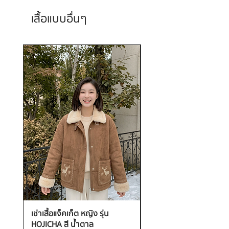
เสื้อแบบอื่นๆ
เช่าเสื้อแจ็คเก็ต หญิง รุ่น
เช่าเสื้อกันหนาว หญิง รุ่น
HOJICHA สี น้ำตาล
FANTASIA สี ชมพู