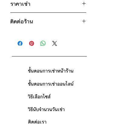
27"
ราคาเช่า
น้ำตาล
* สินค้าจริงอาจมีขนาดคาดเคลื่อน 2-3
1050฿ ต่อ 9 วัน (นับตั้งแต่วันรับถึง
นิ้ว
ติดต่อร้าน
วันคืน)
ดูวิธีนับวันด้านล่าง
ติดต่อร้าน
กรณีต้องการเช่ามากกว่า 9 วัน กรุณา
ดูแผนที่ร้าน
ติดต่อร้านเพื่อสอบถามราคา
ขั้นตอนการเช่าหน้าร้าน
ขั้นตอนการเช่าออนไลน์
วิธีเลือกไซส์
วิธีนับจำนวนวันเช่า
ติดต่อเรา