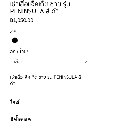
เช่าเสื้อแจ็คเก็ต ชาย รุ่น
PENINSULA สี ดำ
ราคา
฿1,050.00
สี
*
อก (นิ้ว)
*
เช่าเสื้อแจ็คเก็ต ชาย รุ่น PENINSULA สี
ดำ
ไซส์
ไซส์ : 5XL
สีทั้งหมด
อก 50" / เอว 48" / สะโพก 48" /
ไหล่กว้าง 19" / วงแขน 22" / ยาว
ดำ