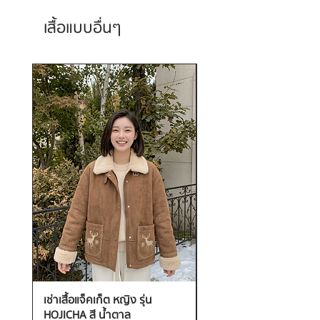
เสื้อแบบอื่นๆ
เช่าเสื้อแจ็คเก็ต หญิง รุ่น
เช่าเสื้อกันหนาว หญิง รุ่น
HOJICHA สี น้ำตาล
FANTASIA สี ชมพู