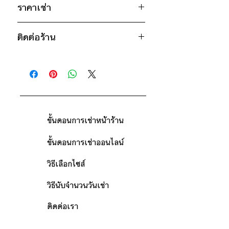
เอว 30" / สะโพก 37" / ยาว 16"
ราคาเช่า
ดำ
* สินค้าจริงอาจมีขนาดคลาดเคลื่อน 2-3
300฿ ต่อ 9 วัน (นับตั้งแต่วันรับถึงวัน
นิ้ว
ติดต่อร้าน
คืน)
ดูวิธีนับวันด้านล่าง
ติดต่อร้าน
กรณีต้องการเช่ามากกว่า 9 วัน กรุณา
ดูแผนที่ร้าน
ติดต่อร้านเพื่อสอบถามราคา
ขั้นตอนการเช่าหน้าร้าน
ขั้นตอนการเช่าออนไลน์
วิธีเลือกไซส์
วิธีนับจำนวนวันเช่า
ติดต่อเรา