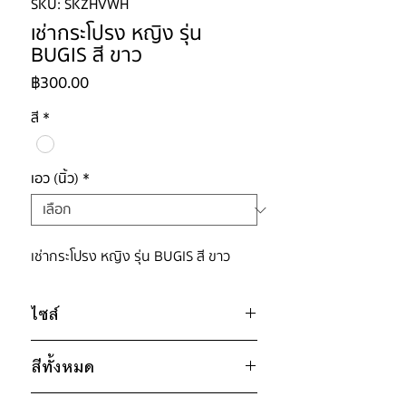
SKU: SKZHVWH
เช่ากระโปรง หญิง รุ่น
BUGIS สี ขาว
ราคา
฿300.00
สี
*
เอว (นิ้ว)
*
เช่ากระโปรง หญิง รุ่น BUGIS สี ขาว
ไซส์
ไซส์ : M
สีทั้งหมด
เอว 26" / สะโพก 34" / ยาว 16"
ไซส์ : XL
ขาว