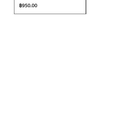
ราคา
ราคา
฿950.00
฿1,200.00