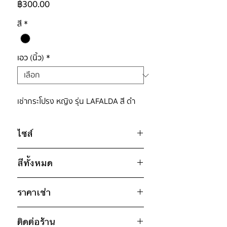
ราคา
฿300.00
สี
*
เอว (นิ้ว)
*
เช่ากระโปรง หญิง รุ่น LAFALDA สี ดำ
ไซส์
ไซส์ : M
สีทั้งหมด
เอว 28" / สะโพก 32" / ยาว 11"
* สินค้าจริงอาจมีขนาดคลาดเคลื่อน 2-3
ดำ
นิ้ว
ราคาเช่า
300฿ ต่อ 9 วัน (นับตั้งแต่วันรับถึงวัน
ติดต่อร้าน
คืน)