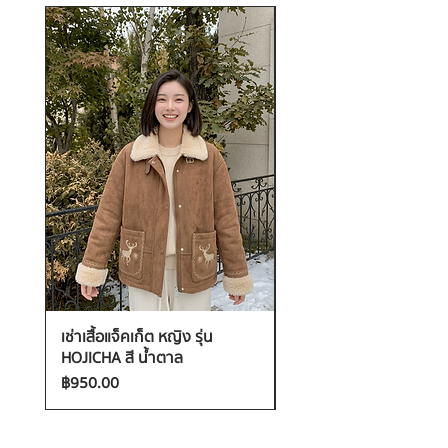
เช่าเสื้อแจ็คเก็ต หญิง รุ่น
เช่าเสื้อกันหนาว หญิง รุ่น
HOJICHA สี น้ำตาล
FANTASIA สี ชมพู
ราคา
ราคา
฿950.00
฿1,200.00