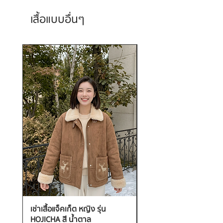
เสื้อแบบอื่นๆ
เช่าเสื้อแจ็คเก็ต หญิง รุ่น
เช่าเสื้อกันหนาว หญิง รุ่น
HOJICHA สี น้ำตาล
FANTASIA สี ชมพู