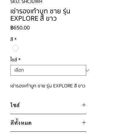
SKU: SHCJUWH
เช่ารองเท้าบูท ชาย รุ่น
EXPLORE สี ขาว
ราคา
฿650.00
สี
*
ไซส์
*
เช่ารองเท้าบูท ชาย รุ่น EXPLORE สี ขาว
ไซส์
42
สีทั้งหมด
43
44
ขาว