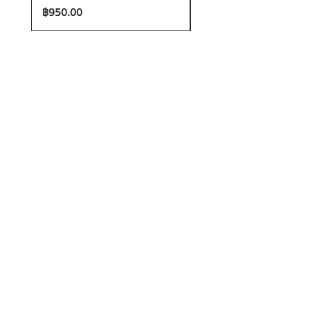
ราคา
ราคา
฿950.00
฿1,200.00