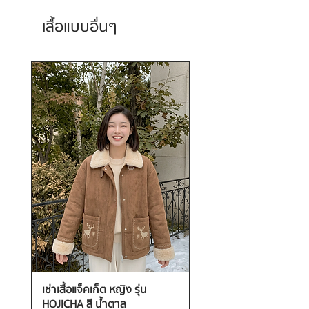
เสื้อแบบอื่นๆ
เช่าเสื้อแจ็คเก็ต หญิง รุ่น
เช่าเสื้อกันหนาว หญิง รุ่น
HOJICHA สี น้ำตาล
FANTASIA สี ชมพู