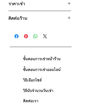
ราคาเช่า
ชมพู
เงิน
400฿ ต่อ 9 วัน (นับตั้งแต่วันรับถึงวัน
ติดต่อร้าน
คืน)
ดูวิธีนับวันด้านล่าง
ติดต่อร้าน
กรณีต้องการเช่ามากกว่า 9 วัน กรุณา
ดูแผนที่ร้าน
ติดต่อร้านเพื่อสอบถามราคา
ขั้นตอนการเช่าหน้าร้าน
ขั้นตอนการเช่าออนไลน์
วิธีเลือกไซส์
วิธีนับจำนวนวันเช่า
ติดต่อเรา