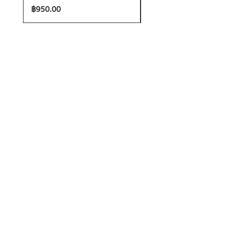
ราคา
ราคา
฿950.00
฿1,200.00