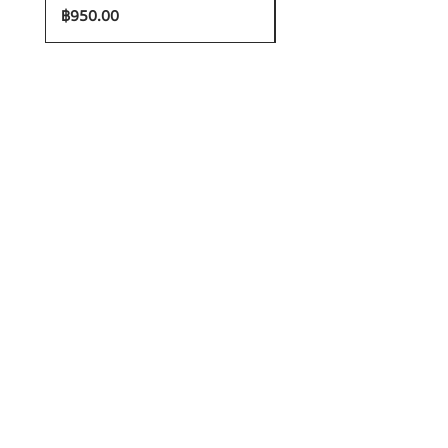
ราคา
ราคา
฿950.00
฿1,200.00