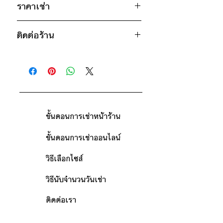
27"
ราคาเช่า
* สินค้าจริงอาจมีขนาดคลาดเคลื่อน 2-3
850฿ ต่อ 9 วัน (นับตั้งแต่วันรับถึงวัน
นิ้ว
ติดต่อร้าน
คืน)
ดูวิธีนับวันด้านล่าง
ติดต่อร้าน
กรณีต้องการเช่ามากกว่า 9 วัน กรุณา
ดูแผนที่ร้าน
ติดต่อร้านเพื่อสอบถามราคา
ขั้นตอนการเช่าหน้าร้าน
ขั้นตอนการเช่าออนไลน์
วิธีเลือกไซส์
วิธีนับจำนวนวันเช่า
ติดต่อเรา