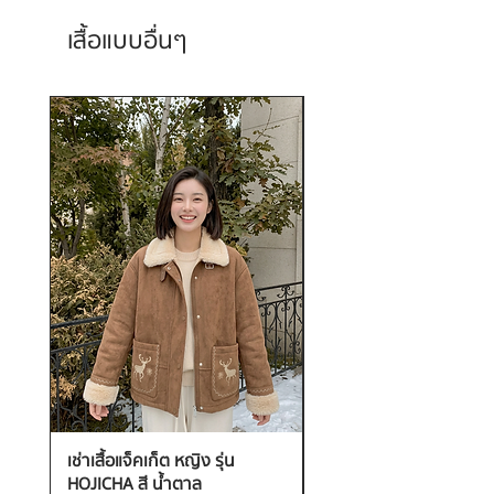
เสื้อแบบอื่นๆ
เช่าเสื้อแจ็คเก็ต หญิง รุ่น
เช่าเสื้อกันหนาว หญิง รุ่น
HOJICHA สี น้ำตาล
FANTASIA สี ชมพู