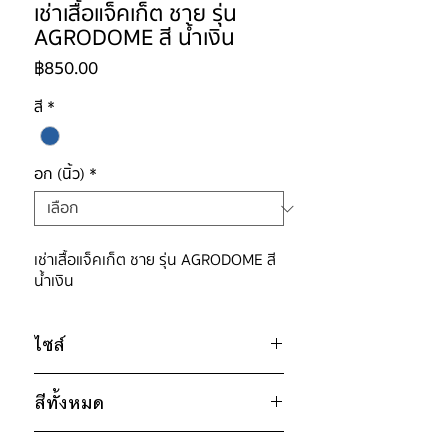
เช่าเสื้อแจ็คเก็ต ชาย รุ่น
AGRODOME สี น้ำเงิน
ราคา
฿850.00
สี
*
อก (นิ้ว)
*
เช่าเสื้อแจ็คเก็ต ชาย รุ่น AGRODOME สี
น้ำเงิน
ไซส์
ไซส์ : 180
สีทั้งหมด
อก 44" / เอว 42" / สะโพก 42" /
ไหล่กว้าง 19" / วงแขน 24" / ยาว
น้ำเงิน