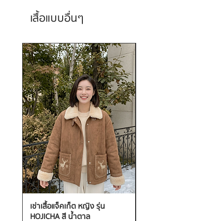
เสื้อแบบอื่นๆ
เช่าเสื้อแจ็คเก็ต หญิง รุ่น
เช่าเสื้อกันหนาว หญิง รุ่น
HOJICHA สี น้ำตาล
FANTASIA สี ชมพู