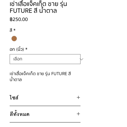
เช่าเสื้อแจ็คเก็ต ชาย รุ่น
FUTURE สี น้ำตาล
ราคา
฿250.00
สี
*
อก (นิ้ว)
*
เช่าเสื้อแจ็คเก็ต ชาย รุ่น FUTURE สี
น้ำตาล
ไซส์
ไซส์ : 2XL
สีทั้งหมด
อก 42" / เอว 42" / สะโพก 42" /
ไหล่กว้าง 18" / วงแขน 21" / ยาว 25"
น้ำตาล