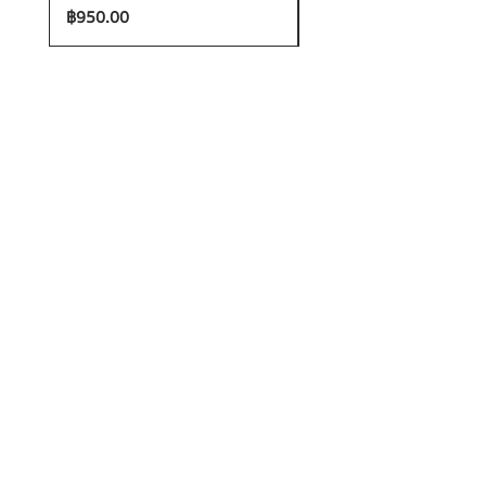
ราคา
ราคา
฿950.00
฿1,200.00