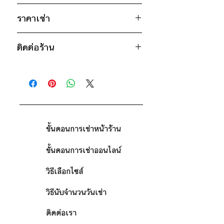
ไหล่กว้าง 15" / วงแขน 18" / ยาว
น้ำเงิน
57.5"
ราคาเช่า
แดง
* สินค้าจริงอาจมีขนาดคาดเคลื่อน 2-3
2,600฿ ต่อ 9 วัน (นับตั้งแต่วันรับถึง
นิ้ว
ติดต่อร้าน
วันคืน)
ดูวิธีนับวันด้านล่าง
ติดต่อร้าน
กรณีต้องการเช่ามากกว่า 9 วัน กรุณา
ดูแผนที่ร้าน
ติดต่อร้านเพื่อสอบถามราคา
ขั้นตอนการเช่าหน้าร้าน
ขั้นตอนการเช่าออนไลน์
วิธีเลือกไซส์
วิธีนับจำนวนวันเช่า
ติดต่อเรา