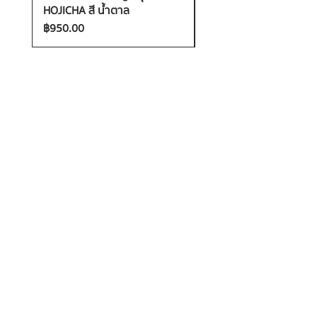
HOJICHA สี น้ำตาล
FANTASIA สี ชมพู
ราคา
ราคา
฿950.00
฿1,200.00