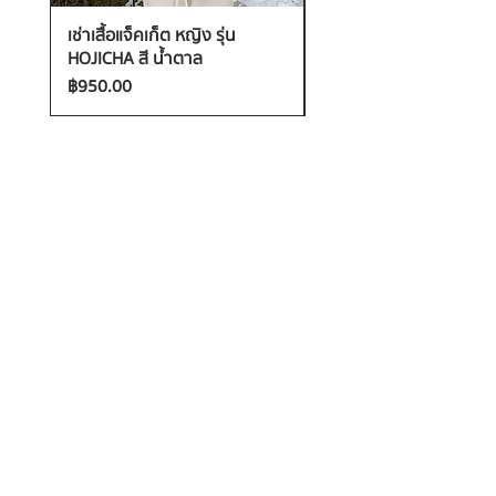
เช่าเสื้อแจ็คเก็ต หญิง รุ่น
เช่าเสื้อกันหนาว หญิง รุ่น
HOJICHA สี น้ำตาล
FANTASIA สี ชมพู
ราคา
ราคา
฿950.00
฿1,200.00