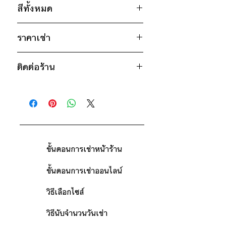
สีทั้งหมด
อก 40" / เอว 34" / สะโพก 40" /
ไหล่กว้าง 16" / วงแขน 20" / ยาว
ชมพู
59"
ราคาเช่า
เหลือง
* สินค้าจริงอาจมีขนาดคาดเคลื่อน 2-3
2600฿ ต่อ 9 วัน (นับตั้งแต่วันรับถึง
นิ้ว
ติดต่อร้าน
วันคืน)
ดูวิธีนับวันด้านล่าง
ติดต่อร้าน
กรณีต้องการเช่ามากกว่า 9 วัน กรุณา
ดูแผนที่ร้าน
ติดต่อร้านเพื่อสอบถามราคา
ขั้นตอนการเช่าหน้าร้าน
ขั้นตอนการเช่าออนไลน์
วิธีเลือกไซส์
วิธีนับจำนวนวันเช่า