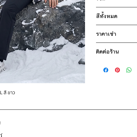
ไซส์ : 170
สีทั้งหมด
อก 44" / เอว 44" 
แขน 22" / ยาว 2
ขาว
ไซส์ : 190
ราคาเช่า
อก 50" / เอว 50" 
1100฿ ต่อ 9 วัน (นั
แขน 24" / ยาว 2
ติดต่อร้าน
ดูวิธีนับวันด้านล่าง
กรณีต้องการเช่ามาก
* สินค้าจริงอาจมีขนาด
ติดต่อร้าน
สอบถามราคา
ดูแผนที่ร้าน
L สี ขาว
น
์