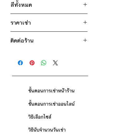
สีทั้งหมด
อก 50" / เอว 48" / สะโพก 48" /
ไหล่กว้าง 20" / วงแขน 25" / ยาว
น้ำเงิน
32.5"
ราคาเช่า
เทา
ดำ
1,100฿ ต่อ 9 วัน (นับตั้งแต่วันรับถึง
* สินค้าจริงอาจมีขนาดคาดเคลื่อน 2-3 นิ้ว
ติดต่อร้าน
วันคืน)
*เสื้อรุ่นเดียวกันมีหลายสีและหลายไซส์
ยก
ดูวิธีนับวันด้านล่าง
ติดต่อร้าน
ตัวอย่าง
เช่น สีขาว มีไซส์ S, M สีดำมีไซส์
กรณีต้องการเช่ามากกว่า 9 วัน กรุณา
ดูแผนที่ร้าน
M,L,XL
ติดต่อร้านเพื่อสอบถามราคา
ขั้นตอนการเช่าหน้าร้าน
ขั้นตอนการเช่าออนไลน์
วิธีเลือกไซส์
วิธีนับจำนวนวันเช่า