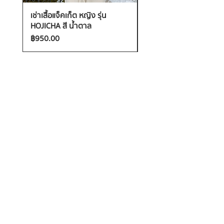
เช่าเสื้อแจ็คเก็ต หญิง รุ่น
เช่าเสื้อกันหนาว หญิง รุ่น
HOJICHA สี น้ำตาล
FANTASIA สี ชมพู
ราคา
ราคา
฿950.00
฿1,200.00