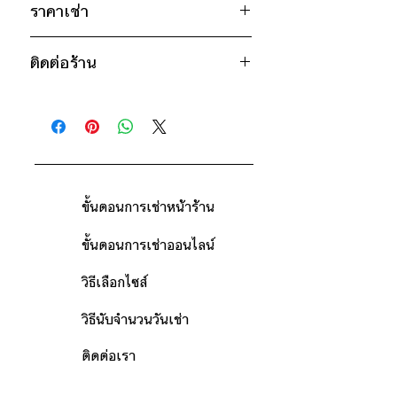
30"
ราคาเช่า
ไซส์ : 4XL
1200฿ ต่อ 9 วัน (นับตั้งแต่วันรับถึง
อก 52" / เอว 48" / สะโพก 48" /
ติดต่อร้าน
วันคืน)
ไหล่กว้าง 20" / วงแขน 24" / ยาว
ดูวิธีนับวันด้านล่าง
31"
ติดต่อร้าน
กรณีต้องการเช่ามากกว่า 9 วัน กรุณา
* สินค้าจริงอาจมีขนาดคาดเคลื่อน 2-3
ดูแผนที่ร้าน
ติดต่อร้านเพื่อสอบถามราคา
นิ้ว
ขั้นตอนการเช่าหน้าร้าน
ขั้นตอนการเช่าออนไลน์
วิธีเลือกไซส์
วิธีนับจำนวนวันเช่า
ติดต่อเรา