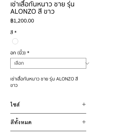
เช่าเสื้อกันหนาว ชาย รุ่น
ALONZO สี ขาว
ราคา
฿1,200.00
สี
*
อก (นิ้ว)
*
เช่าเสื้อกันหนาว ชาย รุ่น ALONZO สี
ขาว
ไซส์
ไซส์ : 2XL
สีทั้งหมด
อก 50" / เอว 48" / สะโพก 48" /
ไหล่กว้าง 20" / วงแขน 23" / ยาว
ขาว