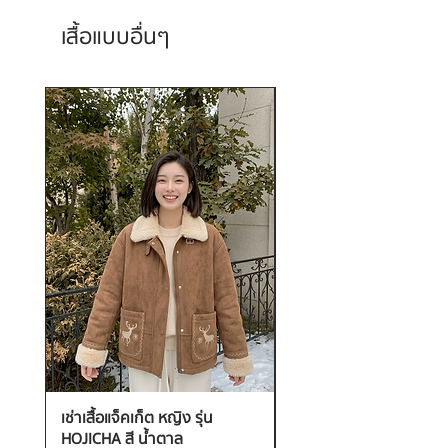
เสื้อแบบอื่นๆ
เช่าเสื้อแจ็คเก็ต หญิง รุ่น
เช่าเสื้อกันหนาว หญิง รุ่น
HOJICHA สี น้ำตาล
FANTASIA สี ชมพู