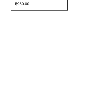
ราคา
ราคา
฿950.00
฿1,200.00