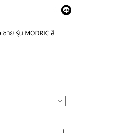
เรา
าว ชาย รุ่น MODRIC สี