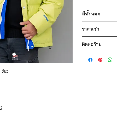
ไซส์ : 2XL
สีทั้งหมด
อก 54" / เอว 54" 
แขน 24" / ยาว 2
เขียว
* สินค้าจริงอาจมีขนาด
ราคาเช่า
1,150฿ ต่อ 9 วัน (น
ติดต่อร้าน
ดูวิธีนับวันด้านล่าง
กรณีต้องการเช่ามาก
ติดต่อร้าน
สอบถามราคา
ดูแผนที่ร้าน
 เขียว
น
์