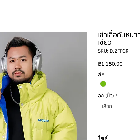
ใหญ่
ผู้ชาย
ผู้ชายไซส์ใหญ่
เด็ก
รองเท้าบูท
วิธีเช่า
ติดต่อ
เช่าเสื้อกันหน
เขียว
SKU: DJZFFGR
ราคา
฿1,150.00
สี
*
อก (นิ้ว)
*
เลือก
ไซส์