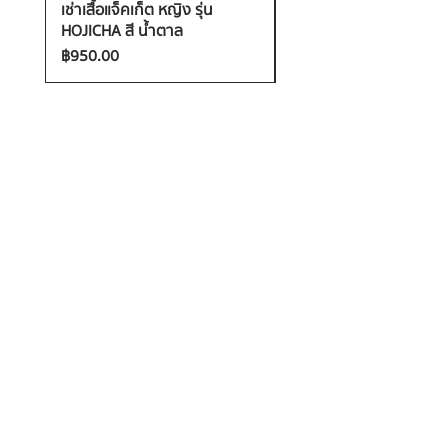
เช่าเสื้อแจ็คเก็ต หญิง รุ่น
เช่าเสื้อกันหนาว หญิง รุ่น
HOJICHA สี น้ำตาล
FANTASIA สี ชมพู
ราคา
ราคา
฿950.00
฿1,200.00