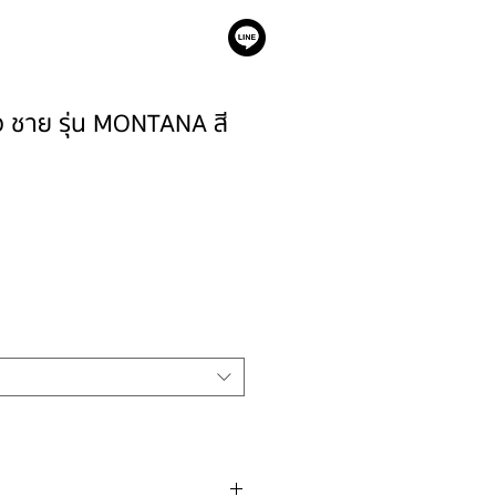
เรา
าว ชาย รุ่น MONTANA สี