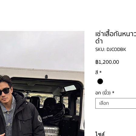
ใหญ่
ผู้ชาย
ผู้ชายไซส์ใหญ่
เด็ก
รองเท้าบูท
วิธีเช่า
ติดต่อ
เช่าเสื้อกันหน
ดำ
SKU: DJCODBK
ราคา
฿1,200.00
สี
*
อก (นิ้ว)
*
เลือก
ไซส์