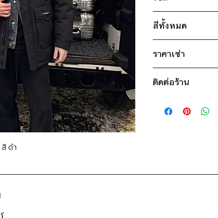
ไซส์ : 5XL
สีทั้งหมด
อก 50" / เอว 50" 
แขน 26" / ยาว 3
ดำ
* สินค้าจริงอาจมีขนาด
ราคาเช่า
1,200฿ ต่อ 9 วัน (น
ติดต่อร้าน
ดูวิธีนับวันด้านล่าง
กรณีต้องการเช่ามาก
ติดต่อร้าน
สอบถามราคา
ดูแผนที่ร้าน
 สี ดำ
น
์