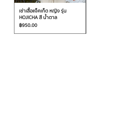
เช่าเสื้อแจ็คเก็ต หญิง รุ่น
เช่าเสื้อกันหนาว หญิง รุ่น
HOJICHA สี น้ำตาล
FANTASIA สี ชมพู
ราคา
ราคา
฿950.00
฿1,200.00