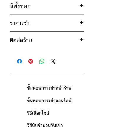
ไซส์ : 11XL
สีทั้งหมด
อก 64" / เอว 64" / สะโพก 64" /
ไหล่กว้าง 27" / วงแขน 30" / ยาว
น้ำตาล
35"
ราคาเช่า
* สินค้าจริงอาจมีขนาดคาดเคลื่อน 2-3
1400฿ ต่อ 9 วัน (นับตั้งแต่วันรับถึง
นิ้ว
ติดต่อร้าน
วันคืน)
ดูวิธีนับวันด้านล่าง
ติดต่อร้าน
กรณีต้องการเช่ามากกว่า 9 วัน กรุณา
ดูแผนที่ร้าน
ติดต่อร้านเพื่อสอบถามราคา
ขั้นตอนการเช่าหน้าร้าน
ขั้นตอนการเช่าออนไลน์
วิธีเลือกไซส์
วิธีนับจำนวนวันเช่า