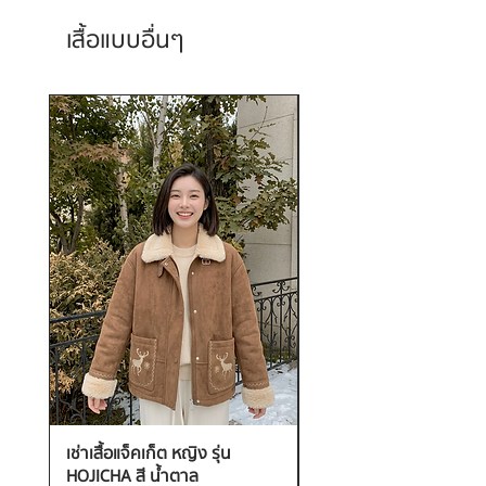
เสื้อแบบอื่นๆ
เช่าเสื้อแจ็คเก็ต หญิง รุ่น
เช่าเสื้อกันหนาว หญิง รุ่น
HOJICHA สี น้ำตาล
FANTASIA สี ชมพู