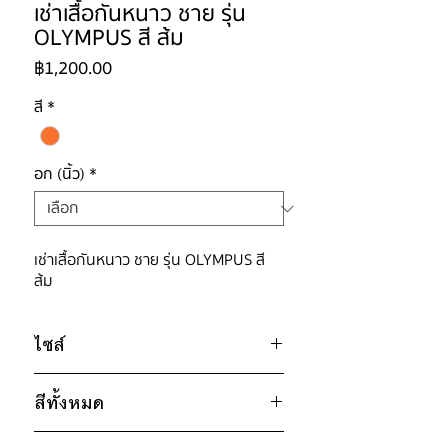
เช่าเสื้อกันหนาว ชาย รุ่น
OLYMPUS สี ส้ม
ราคา
฿1,200.00
สี
*
อก (นิ้ว)
*
เช่าเสื้อกันหนาว ชาย รุ่น OLYMPUS สี
ส้ม
ไซส์
ไซส์ : XL
สีทั้งหมด
อก 48" / เอว 48" / สะโพก 48" /
ไหล่กว้าง 18" / วงแขน 26" / ยาว
ดำ