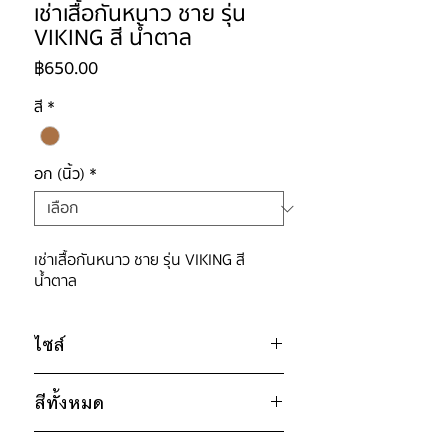
เช่าเสื้อกันหนาว ชาย รุ่น
VIKING สี น้ำตาล
ราคา
฿650.00
สี
*
อก (นิ้ว)
*
เช่าเสื้อกันหนาว ชาย รุ่น VIKING สี
น้ำตาล
ไซส์
ไซส์ : 3XL
สีทั้งหมด
อก 48" / เอว 48" / สะโพก 48" /
ไหล่กว้าง 17" / วงแขน 28" / ยาว
ขาว