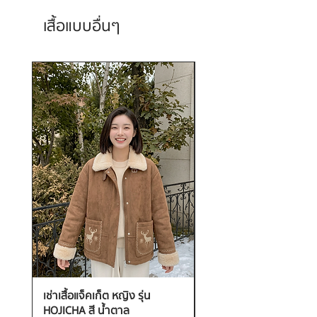
เสื้อแบบอื่นๆ
เช่าเสื้อแจ็คเก็ต หญิง รุ่น
เช่าเสื้อกันหนาว หญิง รุ่น
HOJICHA สี น้ำตาล
FANTASIA สี ชมพู