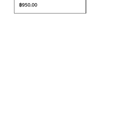
ราคา
ราคา
฿950.00
฿1,200.00