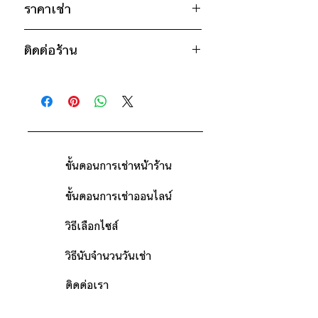
27"
ราคาเช่า
น้ำตาล
650฿ ต่อ 9 วัน (นับตั้งแต่วันรับถึงวัน
* สินค้าจริงอาจมีขนาดคาดเคลื่อน 2-
ติดต่อร้าน
คืน)
3 นิ้ว
ดูวิธีนับวันด้านล่าง
ติดต่อร้าน
กรณีต้องการเช่ามากกว่า 9 วัน กรุณา
ดูแผนที่ร้าน
ติดต่อร้านเพื่อสอบถามราคา
ขั้นตอนการเช่าหน้าร้าน
ขั้นตอนการเช่าออนไลน์
วิธีเลือกไซส์
วิธีนับจำนวนวันเช่า
ติดต่อเรา