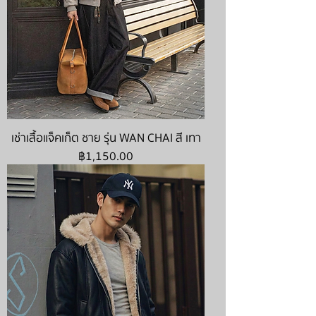
เช่าเสื้อแจ็คเก็ต ชาย รุ่น WAN CHAI สี เทา
ราคา
฿1,150.00