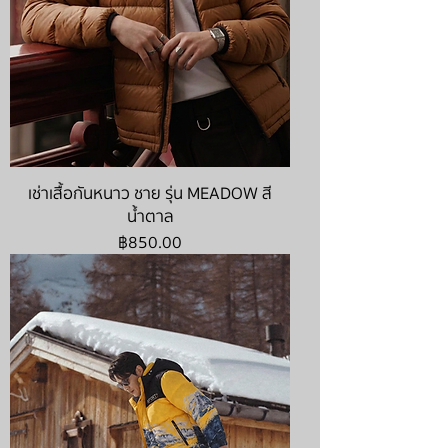
เช่าเสื้อกันหนาว ชาย รุ่น MEADOW สี
น้ำตาล
ราคา
฿850.00