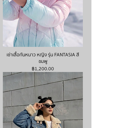
เช่าเสื้อกันหนาว หญิง รุ่น FANTASIA สี
ชมพู
ราคา
฿1,200.00