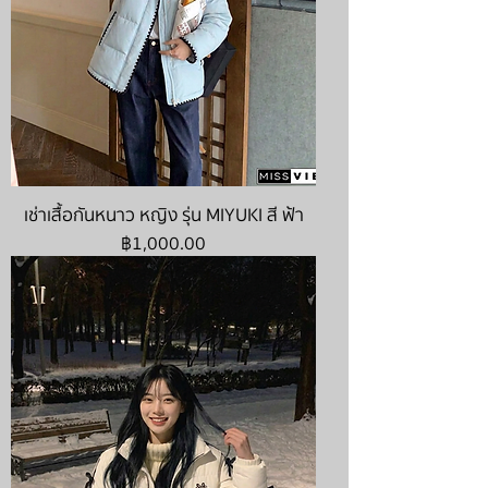
เช่าเสื้อกันหนาว หญิง รุ่น MIYUKI สี ฟ้า
ราคา
฿1,000.00