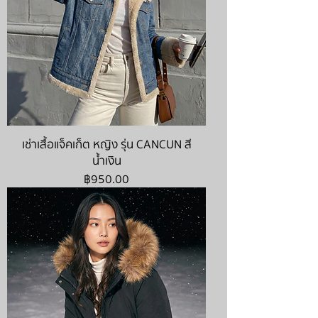
เช่าเสื้อแจ็คเก็ต หญิง รุ่น CANCUN สี
น้ำเงิน
ราคา
฿950.00