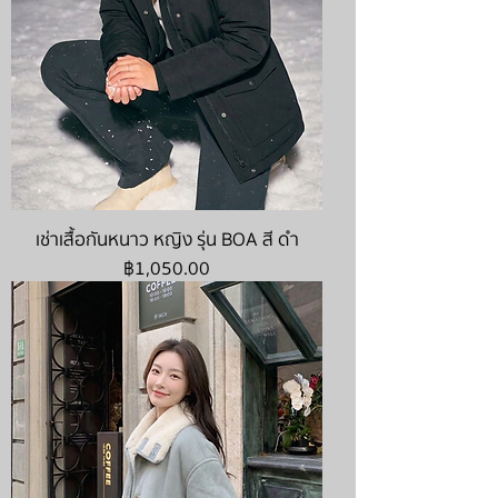
เช่าเสื้อกันหนาว หญิง รุ่น BOA สี ดำ
ราคา
฿1,050.00