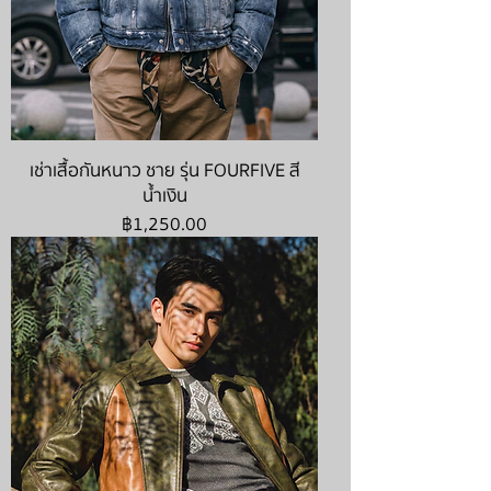
เช่าเสื้อกันหนาว ชาย รุ่น FOURFIVE สี
น้ำเงิน
ราคา
฿1,250.00