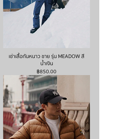
เช่าเสื้อกันหนาว ชาย รุ่น MEADOW สี
น้ำเงิน
ราคา
฿850.00