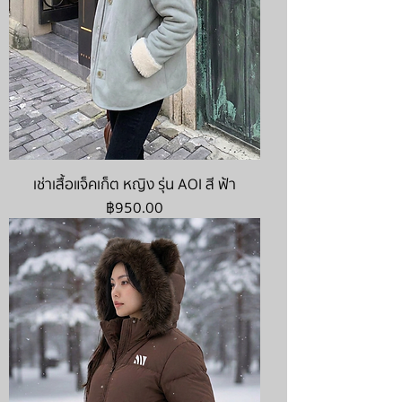
เช่าเสื้อแจ็คเก็ต หญิง รุ่น AOI สี ฟ้า
ราคา
฿950.00