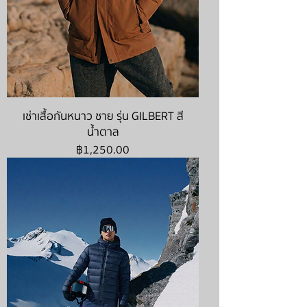
เช่าเสื้อกันหนาว ชาย รุ่น GILBERT สี
น้ำตาล
ราคา
฿1,250.00