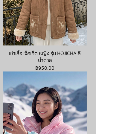
เช่าเสื้อแจ็คเก็ต หญิง รุ่น HOJICHA สี
น้ำตาล
ราคา
฿950.00