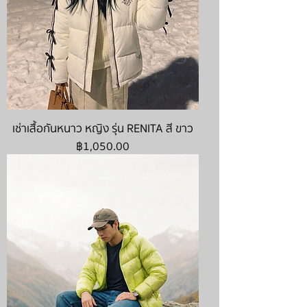
เช่าเสื้อกันหนาว หญิง รุ่น RENITA สี ขาว
ราคา
฿1,050.00