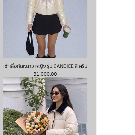
เช่าเสื้อกันหนาว หญิง รุ่น CANDICE สี ครีม
ราคา
฿1,000.00