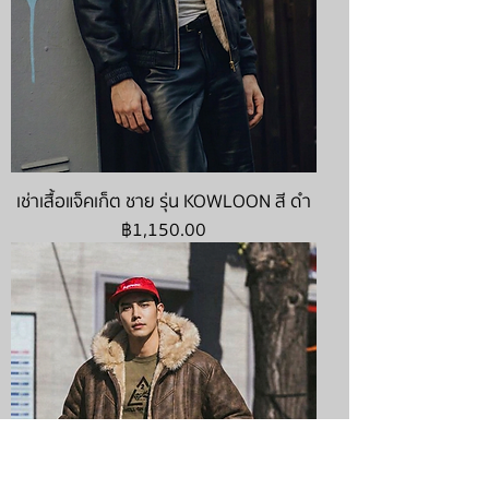
เช่าเสื้อแจ็คเก็ต ชาย รุ่น KOWLOON สี ดำ
ราคา
฿1,150.00