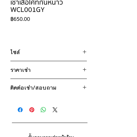
เช่าเสื้อโค้ทกันหนาว
WCL001GY
ราคา
฿650.00
ไซส์
อก 34" / เอว 30" / สะโพก 42" / บ่า
ราคาเช่า
14" / วงแขน 17" / ยาว 29"
650 ฿ ต่อ 7 วัน
ติดต่อเช่า/สอบถาม
LINE ID: @24dec (มี @ ด้านหน้า)
กรณีต้องการเช่ามากกว่า 7 วัน กรุณา
หรือคลิ๊ก
https://goo.gl/1jSmVv
ติดต่อร้านเพื่อสอบถามราคา