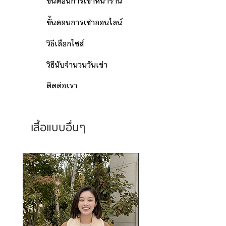
ขั้นตอนการเช่าหน้าร้าน
ขั้นตอนการเช่าออนไลน์
วิธีเลือกไซส์
วิธีนับจำนวนวันเช่า
ติดต่อเรา
เสื้อแบบอื่นๆ