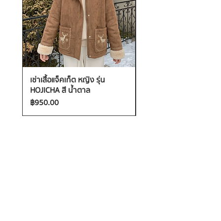
เช่าเสื้อแจ็คเก็ต หญิง รุ่น
เช่าเสื้อกันหนาว หญิง รุ่น
HOJICHA สี น้ำตาล
FANTASIA สี ชมพู
ราคา
ราคา
฿950.00
฿1,200.00