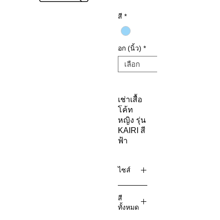
สี
*
อก (นิ้ว)
*
เช่าเสื้อ
โค้ท
หญิง รุ่น
KAIRI สี
ฟ้า
ไซส์
ไซส์ : M
สี
อก
ทั้งหมด
44" /