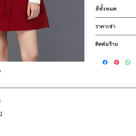
ไซส์ : XL
สีทั้งหมด
อก 40" / เอว 42" 
แดง
แขน 26" / ยาว 3
ราคาเช่า
* สินค้าจริงอาจมีขนาด
850฿ ต่อ 9 วัน (นับ
ติดต่อร้าน
ดูวิธีนับวันด้านล่าง
กรณีต้องการเช่ามาก
ติดต่อร้าน
สอบถามราคา
ดูแผนที่ร้าน
ง
น
์