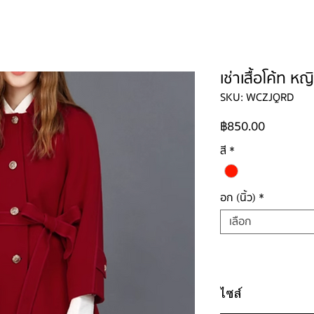
ใหญ่
ผู้ชาย
ผู้ชายไซส์ใหญ่
เด็ก
รองเท้าบูท
วิธีเช่า
ติดต่อ
เช่าเสื้อโค้ท ห
SKU: WCZJQRD
ราคา
฿850.00
สี
*
อก (นิ้ว)
*
เลือก
ไซส์