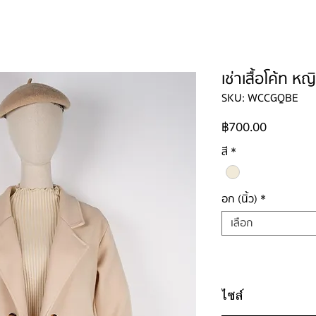
ใหญ่
ผู้ชาย
ผู้ชายไซส์ใหญ่
เด็ก
รองเท้าบูท
วิธีเช่า
ติดต่อ
เช่าเสื้อโค้ท ห
SKU: WCCGQBE
ราคา
฿700.00
สี
*
อก (นิ้ว)
*
เลือก
ไซส์