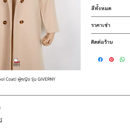
ไซส์ : M
สีทั้งหมด
อก 36" / เอว 36" 
แขน 20" / ยาว 3
ครีม
ราคาเช่า
ไซส์ : L
700฿ ต่อ 9 วัน (นั
อก 38" / เอว 38" 
ติดต่อร้าน
ดูวิธีนับวันด้านล่าง
แขน 20" / ยาว 4
กรณีต้องการเช่ามาก
ติดต่อร้าน
สอบถามราคา
ไซส์ : XL
ดูแผนที่ร้าน
อก 40" / เอว 40" 
แขน 21" / ยาว 41
Wool Coat) ผู้หญิง รุ่น GIVERNY
ไซส์ : 3XL
อก 44" / เอว 44" 
แขน 21" / ยาว 42
น
* สินค้าจริงอาจมีขนาด
์