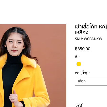
ใหญ่
ผู้ชาย
ผู้ชายไซส์ใหญ่
เด็ก
รองเท้าบูท
วิธีเช่า
ติดต่อ
เช่าเสื้อโค้ท ห
เหลือง
SKU: WCBDNYW
ราคา
฿850.00
สี
*
อก (นิ้ว)
*
เลือก
ไซส์