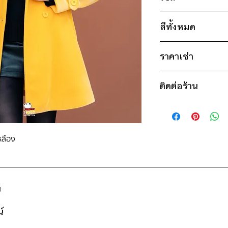
ไซส์ : XL
สีทั้งหมด
อก 38" / เอว 36" 
แขน 22" / ยาว 3
เหลือง
ราคาเช่า
* สินค้าจริงอาจมีขนาด
850฿ ต่อ 9 วัน (นับ
ติดต่อร้าน
ดูวิธีนับวันด้านล่าง
กรณีต้องการเช่ามาก
ติดต่อร้าน
สอบถามราคา
ดูแผนที่ร้าน
หลือง
น
์